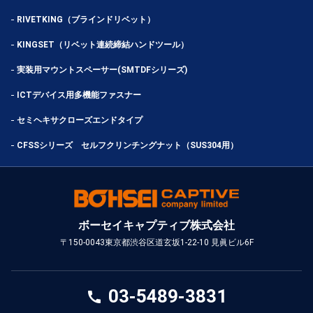
RIVETKING（ブラインドリベット）
KINGSET（リベット連続締結ハンドツール）
実装用マウントスペーサー(SMTDFシリーズ)
ICTデバイス用多機能ファスナー
セミヘキサクローズエンドタイプ
CFSSシリーズ セルフクリンチングナット（SUS304用）
ボーセイキャプティブ株式会社
〒150-0043
東京都渋谷区道玄坂1-22-10 見眞ビル6F
03-5489-3831
call