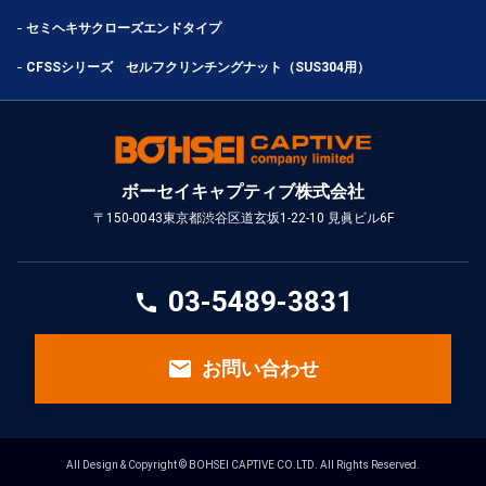
セミヘキサクローズエンドタイプ
CFSSシリーズ セルフクリンチングナット（SUS304用）
ボーセイキャプティブ株式会社
〒150-0043
東京都渋谷区道玄坂1-22-10 見眞ビル6F
03-5489-3831
call
email
お問い合わせ
All Design & Copyright © BOHSEI CAPTIVE CO.LTD. All Rights Reserved.