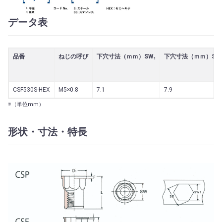
データ表
品番
ねじの呼び
下穴寸法（ｍｍ）SW₁
下穴寸法（ｍｍ）SE
CSF530S-HEX
M5×0.8
7.1
7.9
※（単位mm）
形状・寸法・特長