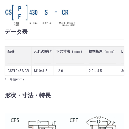
データ表
品番
ねじの呼び
下穴寸法（ｍｍ）
標準板厚（ｍｍ）
L（
CSF1045S-CR
M10×1.5
12.0
2.0～4.5
30.5
※（単位mm）
形状・寸法・特長