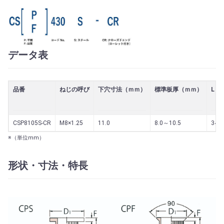
データ表
品番
ねじの呼び
下穴寸法（ｍｍ）
標準板厚（ｍｍ）
L（
CSP8105S-CR
M8×1.25
11.0
8.0～10.5
34.0
※（単位mm）
形状・寸法・特長