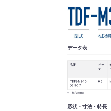
データ表
品番
ピッ
チ
TDFS-M3-10-
0.5
D3.8-0.7
※（単位mm）
形状・寸法・特長