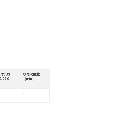
取付穴径
取付穴位置
0.08 0
（min）
.2
7.0