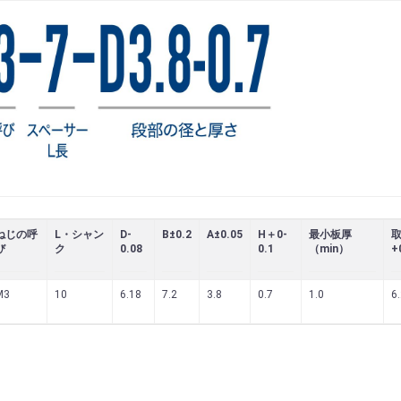
ねじの呼
L・シャン
D-
B±0.2
A±0.05
H＋0-
最小板厚
び
ク
0.08
0.1
（min）
+
M3
10
6.18
7.2
3.8
0.7
1.0
6