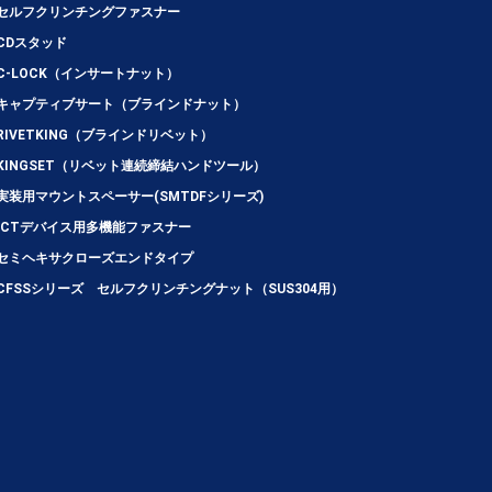
セルフクリンチングファスナー
CDスタッド
C-LOCK（インサートナット）
キャプティブサート（ブラインドナット）
RIVETKING（ブラインドリベット）
KINGSET（リベット連続締結ハンドツール）
実装用マウントスペーサー(SMTDFシリーズ)
ICTデバイス用多機能ファスナー
セミヘキサクローズエンドタイプ
CFSSシリーズ セルフクリンチングナット（SUS304用）