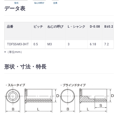
データ表
品番
ピッチ
ねじの呼び
L・シャンク
D-0.08
B±0.2
TDFSS-M3-3HT
0.5
M3
3
6.18
7.2
※（単位mm）
形状・寸法・特長