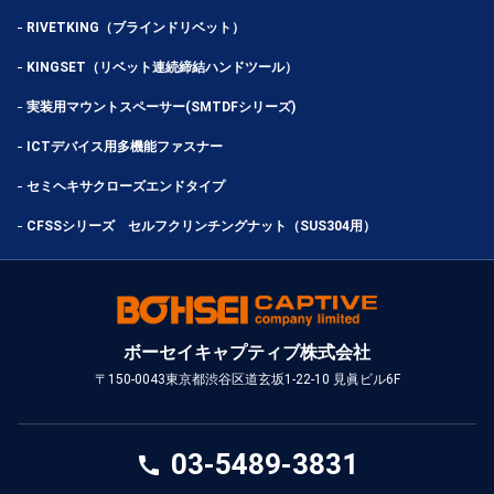
RIVETKING（ブラインドリベット）
KINGSET（リベット連続締結ハンドツール）
実装用マウントスペーサー(SMTDFシリーズ)
ICTデバイス用多機能ファスナー
セミヘキサクローズエンドタイプ
CFSSシリーズ セルフクリンチングナット（SUS304用）
ボーセイキャプティブ株式会社
〒150-0043
東京都渋谷区道玄坂1-22-10 見眞ビル6F
03-5489-3831
call