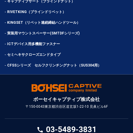
キャプティブサート（ブラインドナット）
RIVETKING（ブラインドリベット）
KINGSET（リベット連続締結ハンドツール）
実装用マウントスペーサー(SMTDFシリーズ)
ICTデバイス用多機能ファスナー
セミヘキサクローズエンドタイプ
CFSSシリーズ セルフクリンチングナット（SUS304用）
ボーセイキャプティブ株式会社
〒150-0043
東京都渋谷区道玄坂1-22-10 見眞ビル6F
03-5489-3831
call