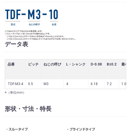
データ表
品番
ピッチ
ねじの呼び
L・シャンク
D-0.08
B±0.2
最小板
TDF-M3-4
0.5
M3
4
6.18
7.2
1.0
※（単位mm）
形状・寸法・特長