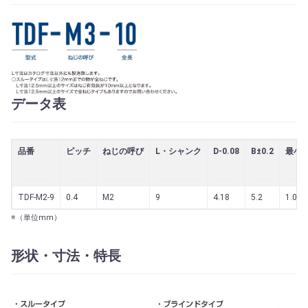
データ表
品番
ピッチ
ねじの呼び
L・シャンク
D-0.08
B±0.2
最小板
TDF-M2-9
0.4
M2
9
4.18
5.2
1.0
※（単位mm）
形状・寸法・特長