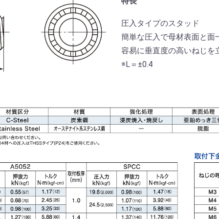
特長
圧入タイプのスタッド
簡単な圧入で母材表面と面
容易に垂直度の高いねじを
※L＝±0.4