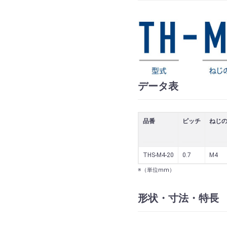
データ表
品番
ピッチ
ねじ
THS-M4-20
0.7
M4
※（単位mm）
形状・寸法・特長