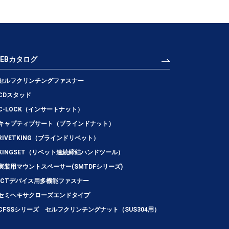
WEBカタログ
セルフクリンチングファスナー
CDスタッド
C-LOCK（インサートナット）
キャプティブサート（ブラインドナット）
RIVETKING（ブラインドリベット）
KINGSET（リベット連続締結ハンドツール）
実装用マウントスペーサー(SMTDFシリーズ)
ICTデバイス用多機能ファスナー
セミヘキサクローズエンドタイプ
CFSSシリーズ セルフクリンチングナット（SUS304用）