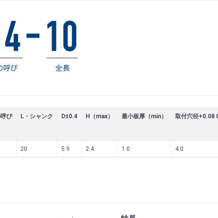
の呼び
L・シャンク
D±0.4
H（max）
最小板厚（min）
取付穴径+0.08 
20
5.9
2.4
1.0
4.0