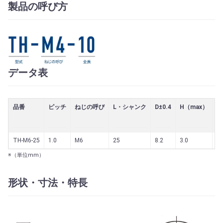
製品の呼び方
データ表
品番
ピッチ
ねじの呼び
L・シャンク
D±0.4
H（max）
最
TH-M6-25
1.0
M6
25
8.2
3.0
1.
※（単位mm）
形状・寸法・特長