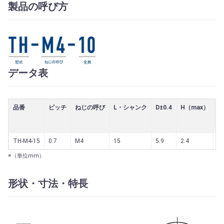
製品の呼び方
データ表
品番
ピッチ
ねじの呼び
L・シャンク
D±0.4
H（max）
最
TH-M4-15
0.7
M4
15
5.9
2.4
1.
※（単位mm）
形状・寸法・特長