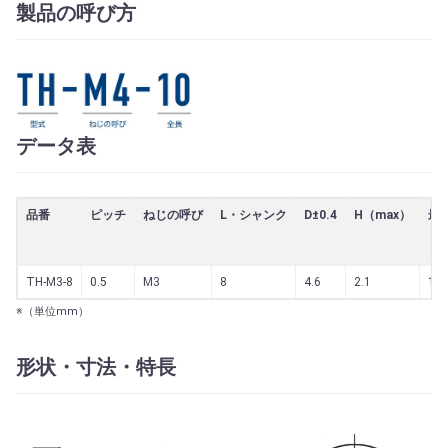
製品の呼び方
データ表
品番
ピッチ
ねじの呼び
L・シャンク
D±0.4
H（max）
最
TH-M3-8
0.5
M3
8
4.6
2.1
1.0
※（単位mm）
形状・寸法・特長