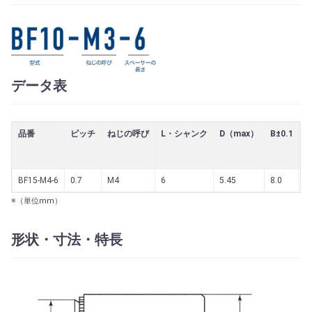
データ表
品番
ピッチ
ねじの呼び
L・シャンク
D（max）
B±0.1
H
BF15-M4-6
0.7
M4
6
5.45
8.0
1
※（単位mm）
形状・寸法・特長