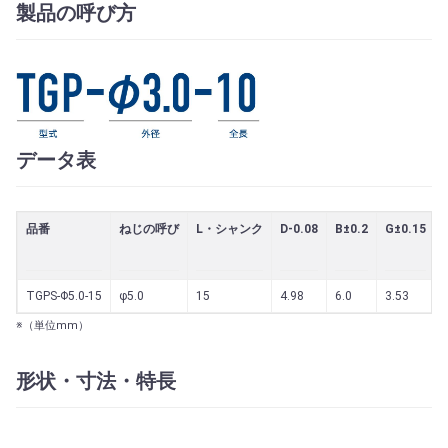
製品の呼び方
データ表
品番
ねじの呼び
L・シャンク
D-0.08
B±0.2
G±0.15
TGPS-Φ5.0-15
φ5.0
15
4.98
6.0
3.53
※（単位mm）
形状・寸法・特長