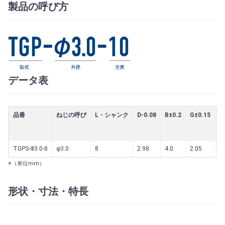
製品の呼び方
データ表
品番
ねじの呼び
L・シャンク
D-0.08
B±0.2
G±0.15
最
TGPS-Φ3.0-8
φ3.0
8
2.98
4.0
2.05
0.
※（単位mm）
形状・寸法・特長