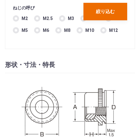
ねじの呼び
絞り込む
M2
M2.5
M3
M3.5
M4
M5
M6
M8
M10
M12
形状・寸法・特長