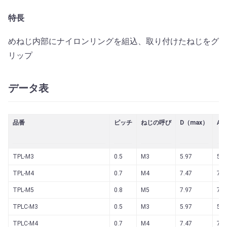
特長
めねじ内部にナイロンリングを組込、取り付けたねじをグ
リップ
データ表
品番
ピッチ
ねじの呼び
D（max）
A（
TPL-M3
0.5
M3
5.97
5.5
TPL-M4
0.7
M4
7.47
7.1
TPL-M5
0.8
M5
7.97
7.5
TPLC-M3
0.5
M3
5.97
5.5
TPLC-M4
0.7
M4
7.47
7.1