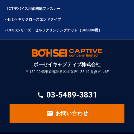
ICTデバイス用多機能ファスナー
セミヘキサクローズエンドタイプ
CFSSシリーズ セルフクリンチングナット（SUS304用）
ボーセイキャプティブ株式会社
〒150-0043
東京都渋谷区道玄坂1-22-10 見眞ビル6F
03-5489-3831
call
email
お問い合わせ