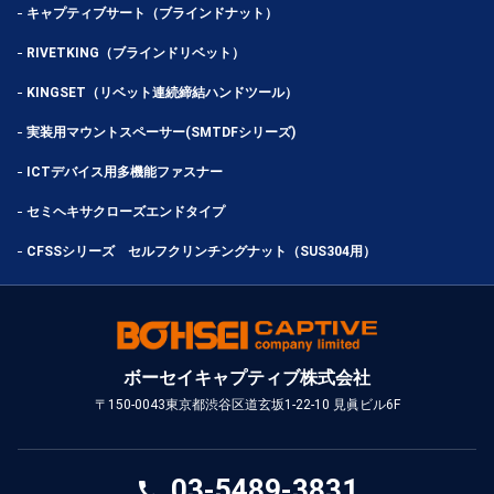
キャプティブサート（ブラインドナット）
RIVETKING（ブラインドリベット）
KINGSET（リベット連続締結ハンドツール）
実装用マウントスペーサー(SMTDFシリーズ)
ICTデバイス用多機能ファスナー
セミヘキサクローズエンドタイプ
CFSSシリーズ セルフクリンチングナット（SUS304用）
ボーセイキャプティブ株式会社
〒150-0043
東京都渋谷区道玄坂1-22-10 見眞ビル6F
03-5489-3831
call