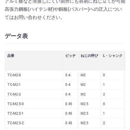
アルミ板など溶接しにくい箇所にも容易にねじ立てが可能
高張力鋼板(ハイテン材)や銅板(バスバー)への圧入につい
てはお問い合わせください。
データ表
品番
ピッチ
ねじの呼び
L・シャンク
TC-M2-0
0.4
M2
0
4
TC-M2-1
0.4
M2
1
4
TC-M2-2
0.4
M2
2
4
TC-M2.5-0
0.45
M2.5
0
4
TC-M2.5-1
0.45
M2.5
1
4
TC-M2.5-2
0.45
M2.5
2
4