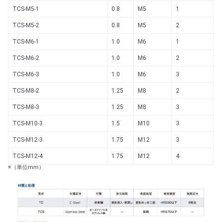
TCS-M5-1
0.8
M5
1
6
TCS-M5-2
0.8
M5
2
6
TCS-M6-1
1.0
M6
1
8
TCS-M6-2
1.0
M6
2
8
TCS-M6-3
1.0
M6
3
8
TCS-M8-2
1.25
M8
2
1
TCS-M8-3
1.25
M8
3
1
TCS-M10-3
1.5
M10
3
1
TCS-M12-3
1.75
M12
3
1
TCS-M12-4
1.75
M12
4
1
※（単位mm）