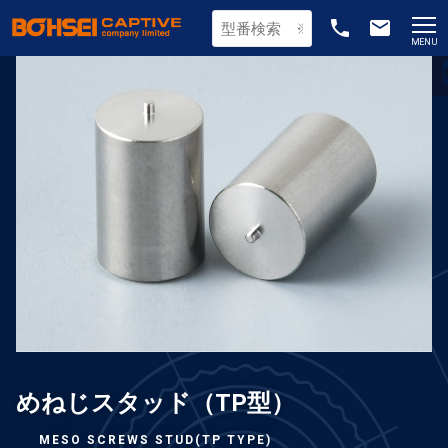
phone
email
MENU
めねじスタッド（TP型）
MESO SCREWS STUD(TP TYPE)