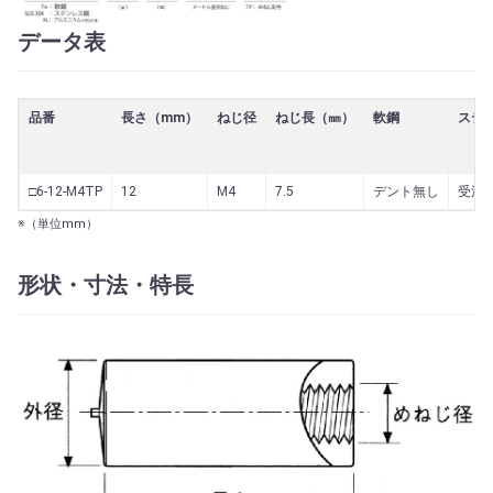
データ表
品番
長さ（mm）
ねじ径
ねじ長（㎜）
軟鋼
ステ
□6-12-M4TP
12
M4
7.5
デント無し
受注
※（単位mm）
形状・寸法・特長