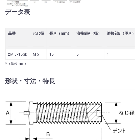
データ表
品番
ねじ径
長さ（mm）
溶接部A（径）
溶接部B（厚さ）
□M 5×15SD
M 5
15
5
1
※（単位mm）
形状・寸法・特長