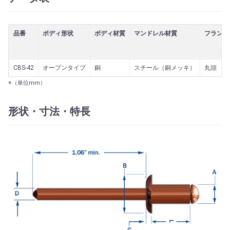
品番
ボディ形状
ボディ材質
マンドレル材質
フランジ
CBS-42
オープンタイプ
銅
スチール（銅メッキ）
丸頭
※（単位mm）
形状・寸法・特長