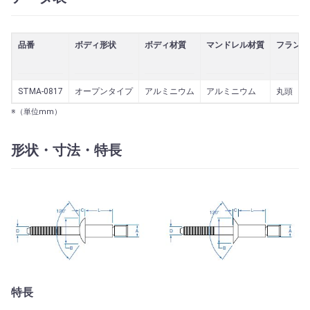
品番
ボディ形状
ボディ材質
マンドレル材質
フランジ
STMA-0817
オープンタイプ
アルミニウム
アルミニウム
丸頭
※（単位mm）
形状・寸法・特長
特長