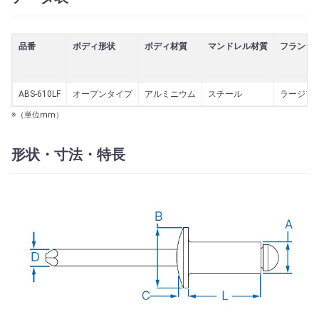
品番
ボディ形状
ボディ材質
マンドレル材質
フランジ
ABS-610LF
オープンタイプ
アルミニウム
スチール
ラージフ
※（単位mm）
形状・寸法・特長