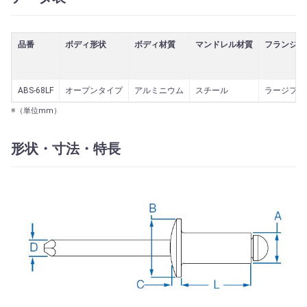
品番
ボディ形状
ボディ材質
マンドレル材質
フランジ形
ABS-68LF
オープンタイプ
アルミニウム
スチール
ラージフラ
※（単位mm）
形状・寸法・特長