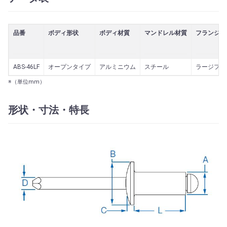
品番
ボディ形状
ボディ材質
マンドレル材質
フランジ形
ABS-46LF
オープンタイプ
アルミニウム
スチール
ラージフラ
※（単位mm）
形状・寸法・特長