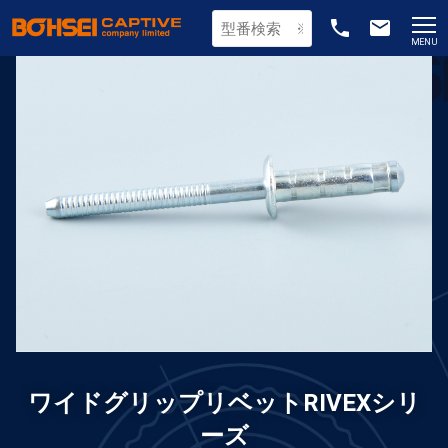
phone
email
MENU
ワイドグリップリベットRIVEXシリ
ーズ