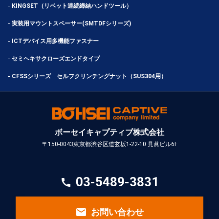
KINGSET（リベット連続締結ハンドツール）
実装用マウントスペーサー(SMTDFシリーズ)
ICTデバイス用多機能ファスナー
セミヘキサクローズエンドタイプ
CFSSシリーズ セルフクリンチングナット（SUS304用）
ボーセイキャプティブ株式会社
〒150-0043
東京都渋谷区道玄坂1-22-10 見眞ビル6F
03-5489-3831
call
email
お問い合わせ