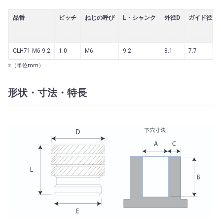
品番
ピッチ
ねじの呼び
L・シャンク
外径D
ガイド径E
CLH71-M6-9.2
1.0
M6
9.2
8.1
7.7
※（単位mm）
形状・寸法・特長