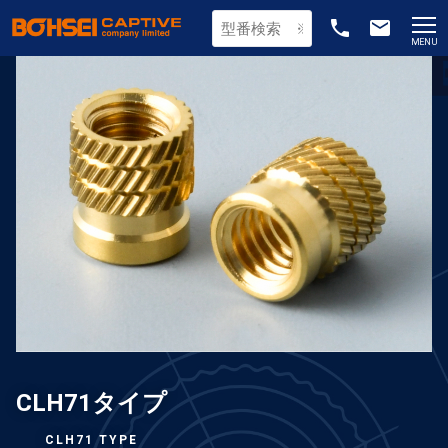
phone
email
MENU
CLH71タイプ
CLH71 TYPE