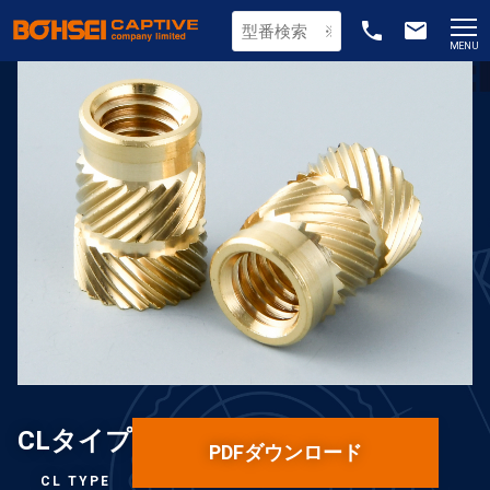
phone
email
MENU
CLタイプ
PDFダウンロード
CL TYPE