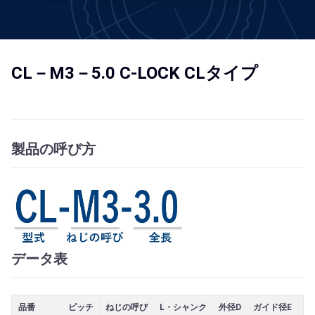
CL－M3－5.0 C-LOCK CLタイプ
製品の呼び方
データ表
品番
ピッチ
ねじの呼び
L・シャンク
外径D
ガイド径E
径