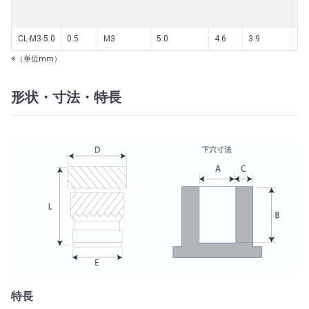
CL-M3-5.0
0.5
M3
5.0
4.6
3.9
4.
※（単位mm）
形状・寸法・特長
特長