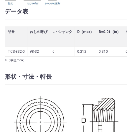
データ表
品番
ねじの呼び
L・シャンク
D（max）
B±0.01（in）
H±
TCS-832-0
#8-32
0
0.212
0.310
0.0
※（単位mm）
形状・寸法・特長