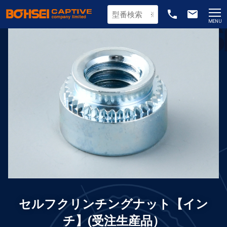
phone
email
MENU
セルフクリンチングナット【イン
チ】(受注生産品）