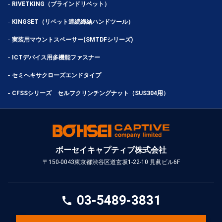
RIVETKING（ブラインドリベット）
KINGSET（リベット連続締結ハンドツール）
実装用マウントスペーサー(SMTDFシリーズ)
ICTデバイス用多機能ファスナー
セミヘキサクローズエンドタイプ
CFSSシリーズ セルフクリンチングナット（SUS304用）
ボーセイキャプティブ株式会社
〒150-0043
東京都渋谷区道玄坂1-22-10 見眞ビル6F
03-5489-3831
call